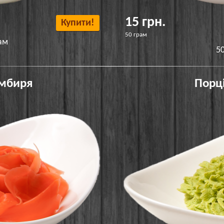
15 грн.
Купити!
50 грам
ам
5
імбиря
Порці