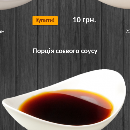
10 грн.
Купити!
ам
2
Порція соєвого соусу