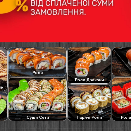
Роли
Роли Дракони
не
Суши Сети
Роли
Гарячі Роли