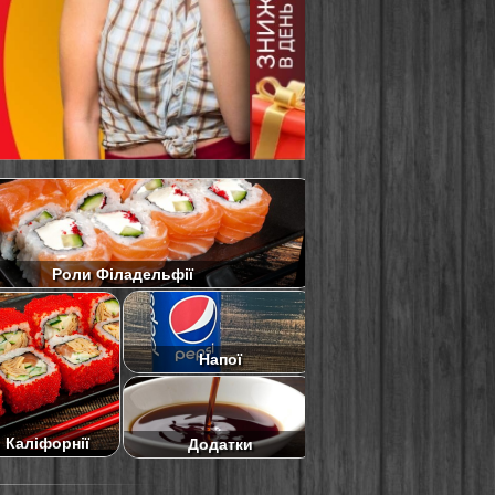
Роли Філадельфії
Напої
 Каліфорнії
Додатки