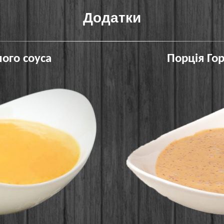
Додатки
ого соуса
Порція Гор