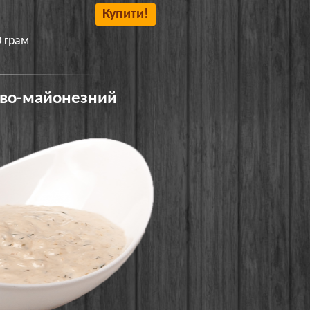
Купити!
0 грам
ово-майонезний