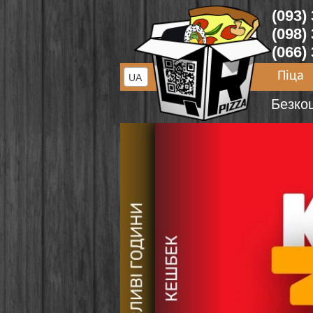
(093)
(098)
(066)
Піца
UA
Безко