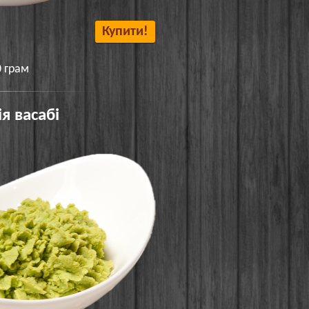
Купити!
0 грам
я васабі