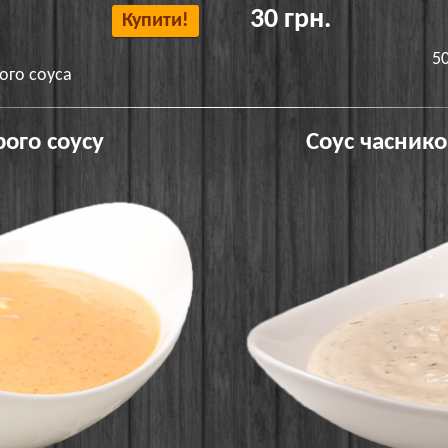
30 грн.
Купити!
5
ого соуса
рого соусу
Соус часник