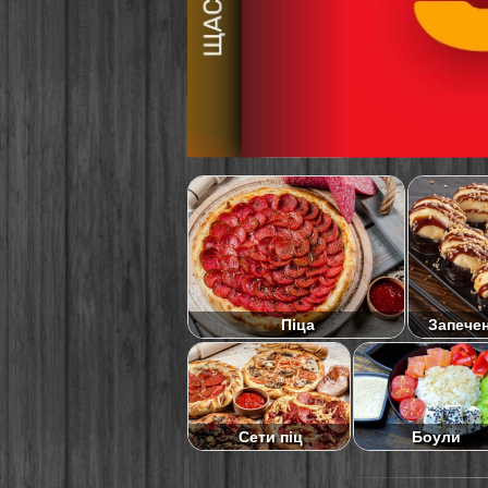
Піца
Запече
Сети піц
Боули